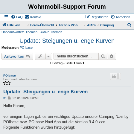
Wohnmobil-Support Forum
FAQ
Kontakt
Registrieren
Anmelden
S
Hilfe von Womo Fans für Womo Besitzer
Foren-Übersicht
Technik Wohnmobil
APP's
Camping Navi by POIbase
Unbeantwortete Themen
Aktive Themen
u
Update: Steigungen u. enge Kurven
c
h
Moderator:
POIbase
e
Suche
Erweiterte
Antworten
1 Beitrag • Seite
1
von
1
POIbase
Lernt noch alles kennen
Update: Steigungen u. enge Kurven
B
#1
22.05.2026, 08:50
e
i
Hallo Forum,
t
r
a
vor einigen Tagen gab es ein wichtiges Update unserer Camping Navi by
g
POIbase bzw. POIbase Navi App auf die Version 9.4.0 xxx
Folgende Funktionen wurden hinzugefügt: