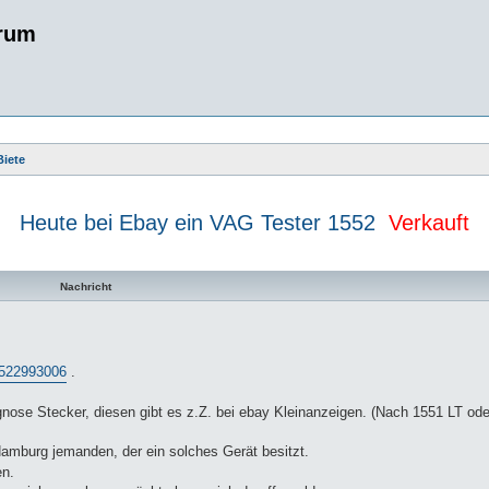
rum
Biete
Heute bei Ebay ein VAG Tester 1552
Verkauft
te Suche
Nachricht
4522993006
.
nose Stecker, diesen gibt es z.Z. bei ebay Kleinanzeigen. (Nach 1551 LT o
amburg jemanden, der ein solches Gerät besitzt.
en.