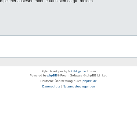
rspeicher auslesen möchte kann sich da gff. melden.
Style Developer by ©
GTA game
Forum.
Powered by
phpBB
® Forum Software © phpBB Limited
Deutsche Übersetzung durch
phpBB.de
Datenschutz
|
Nutzungsbedingungen