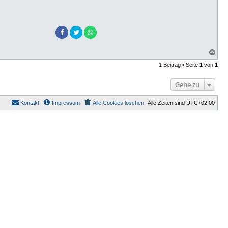
N
a
1 Beitrag • Seite
1
von
1
c
h
o
Gehe zu
b
e
n
Kontakt
Impressum
Alle Cookies löschen
Alle Zeiten sind
UTC+02:00