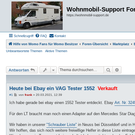
Wohnmobil-Support Fo
https://wohnmobil-support.de
Schnellzugriff
FAQ
Kontakt
Hilfe von Womo Fans für Womo Besitzer
Foren-Übersicht
Marktplatz
Unbeantwortete Themen
Aktive Themen
Suche
Erweiter
Antworten
Heute bei Ebay ein VAG Tester 1552
Verkauft
B
#1
von
frank
»
20.03.2021, 12:39
e
i
Ich habe gerade bei ebay einen 1552 Tester entdeckt. Ebay
Art. Nr. 32
t
r
a
Für den LT braucht man noch einen Adapter auf den Mercedes Star Diag
g
Wir haben in unserer
"Schrauber Liste"
in Neuss bei Düsseldorf und in H
Wir hoffen, das sich noch weitere freiwillige Helfer in diese Liste eintrag