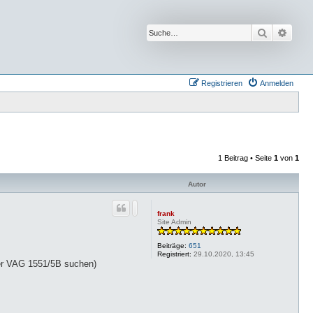
Suche
Erwei
Registrieren
Anmelden
1 Beitrag • Seite
1
von
1
Autor
frank
Site Admin
Beiträge:
651
Registriert:
29.10.2020, 13:45
der VAG 1551/5B suchen)