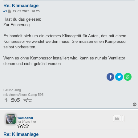
Re: Klimaanlage
B
#3
22.03.2024, 10:25
e
i
Hast du das gelesen:
t
Zur Erinnerung:
r
a
g
Es handelt sich um ein externes Klimagerät für Autos, das mit einem
Kompressor verwendet werden muss. Sie müssen einen Kompressor
selbst vorbereiten.
Wenn es ohne Kompressor installiert wird, kann es nur als Ventilator
dienen und nicht gekühlt werden.
Grüße Jörg
mit einem Ahorn Camp 595
womoandi
Ist öfters hier
Re: Klimaanlage