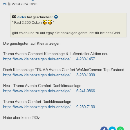
B
#6
22.03.2024, 20:03
e
i
t
dieter
hat geschrieben:
r
a
" Fast 2.200 Ocken
"
g
gibt es ab und zu auf egay Kleinanzeigen gebraucht für kleines Geld.
Die günstigsten auf Kleinanzeigen
Truma Aventa Compact Klimaanlage & Luftverteiler Aktion neu
https://www.kleinanzeigen.de/s-anzeige/ ... 4-230-1457
Dach Klimaanlage TRUMA Aventa Comfort WoMo/Caravan Top Zustand
https://www.kleinanzeigen.de/s-anzeige/ ... 3-230-1939
Neu - Truma Aventa Comfort Dachklimaanlage
https://www.kleinanzeigen.de/s-anzeige/ ... 6-241-9866
Truma Aventa Comfort Dachklimaanlage
https://www.kleinanzeigen.de/s-anzeige/ ... 9-230-7130
Habe aber keine 230v