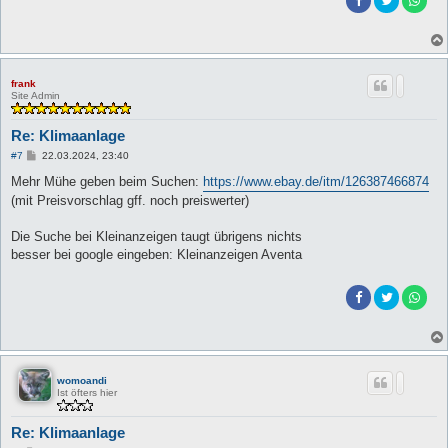
frank
Site Admin
Re: Klimaanlage
B
#7
22.03.2024, 23:40
e
i
Mehr Mühe geben beim Suchen:
https://www.ebay.de/itm/126387466874
t
(mit Preisvorschlag gff. noch preiswerter)
r
a
g
Die Suche bei Kleinanzeigen taugt übrigens nichts
besser bei google eingeben: Kleinanzeigen Aventa
womoandi
Ist öfters hier
Re: Klimaanlage