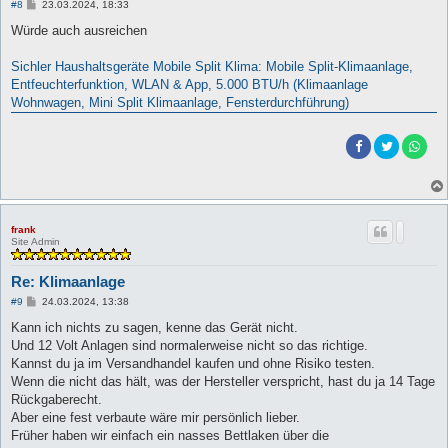
B
#8
23.03.2024, 18:33
e
i
Würde auch ausreichen
t
r
a
Sichler Haushaltsgeräte Mobile Split Klima: Mobile Split-Klimaanlage,
g
Entfeuchterfunktion, WLAN & App, 5.000 BTU/h (Klimaanlage
Wohnwagen, Mini Split Klimaanlage, Fensterdurchführung)
frank
Site Admin
Re: Klimaanlage
B
#9
24.03.2024, 13:38
e
i
Kann ich nichts zu sagen, kenne das Gerät nicht.
t
Und 12 Volt Anlagen sind normalerweise nicht so das richtige.
r
a
Kannst du ja im Versandhandel kaufen und ohne Risiko testen.
g
Wenn die nicht das hält, was der Hersteller verspricht, hast du ja 14 Tage
Rückgaberecht.
Aber eine fest verbaute wäre mir persönlich lieber.
Früher haben wir einfach ein nasses Bettlaken über die