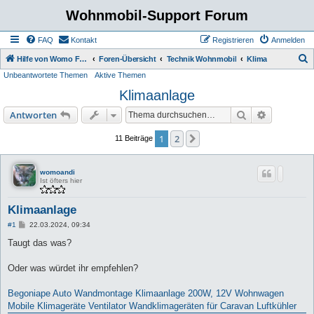
Wohnmobil-Support Forum
FAQ
Kontakt
Registrieren
Anmelden
S
Hilfe von Womo Fans für Womo Besitzer
Foren-Übersicht
Technik Wohnmobil
Klima
Unbeantwortete Themen
Aktive Themen
u
Klimaanlage
c
h
Suche
Erweiterte
Antworten
e
1
2
Nächste
11 Beiträge
womoandi
Ist öfters hier
Klimaanlage
B
#1
22.03.2024, 09:34
e
i
Taugt das was?
t
r
a
Oder was würdet ihr empfehlen?
g
Begoniape Auto Wandmontage Klimaanlage 200W, 12V Wohnwagen
Mobile Klimageräte Ventilator Wandklimageräten für Caravan Luftkühler