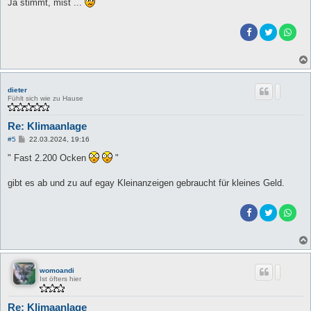
Ja stimmt, mist ...
dieter
Fühlt sich wie zu Hause
Re: Klimaanlage
B
#5
22.03.2024, 19:16
e
i
" Fast 2.200 Ocken
"
t
r
a
gibt es ab und zu auf egay Kleinanzeigen gebraucht für kleines Geld.
g
womoandi
Ist öfters hier
Re: Klimaanlage