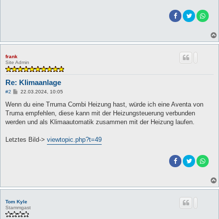
frank
Site Admin
Re: Klimaanlage
B
#2
22.03.2024, 10:05
e
i
Wenn du eine Trruma Combi Heizung hast, würde ich eine Aventa von
t
Truma empfehlen, diese kann mit der Heizungsteuerung verbunden
r
a
werden und als Klimaautomatik zusammen mit der Heizung laufen.
g
Letztes Bild->
viewtopic.php?t=49
Tom Kyle
Stammgast