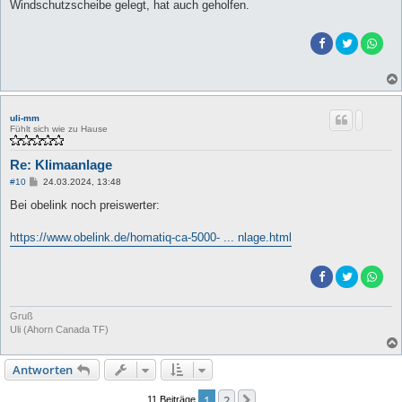
Windschutzscheibe gelegt, hat auch geholfen.
uli-mm
Fühlt sich wie zu Hause
Re: Klimaanlage
B
#10
24.03.2024, 13:48
e
i
Bei obelink noch preiswerter:
t
r
a
https://www.obelink.de/homatiq-ca-5000- ... nlage.html
g
Gruß
Uli (Ahorn Canada TF)
Antworten
1
2
Nächste
11 Beiträge