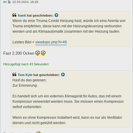
B
#4
22.03.2024, 18:28
e
i
t
frank
hat geschrieben:
r
a
Wenn du eine Trruma Combi Heizung hast, würde ich eine Aventa von
g
Truma empfehlen, diese kann mit der Heizungsteuerung verbunden
werden und als Klimaautomatik zusammen mit der Heizung laufen.
Letztes Bild->
viewtopic.php?t=49
Fast 2.200 Ocken
Hinzugefügt nach 43 Sekunden:
Tom Kyle
hat geschrieben:
Hast du das gelesen:
Zur Erinnerung:
Es handelt sich um ein externes Klimagerät für Autos, das mit einem
Kompressor verwendet werden muss. Sie müssen einen Kompressor
selbst vorbereiten.
Wenn es ohne Kompressor installiert wird, kann es nur als Ventilator
dienen und nicht gekühlt werden.