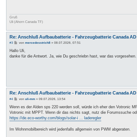
Gruß
Uli (Ahorn Canada TF)
Re: Anschluß Aufbaubatterie - Fahrzeugbatterie Canada AD
B
#3
von
mercedesstrich8
»
08.07.2026, 07:51
e
i
Hallo Uli,
t
danke für die Antwort. Ja, wie Du geschriebn hast, war das vorgesehen.
r
a
g
Re: Anschluß Aufbaubatterie - Fahrzeugbatterie Canada AD
B
#4
von
uli-mm
»
09.07.2026, 13:54
e
i
Wenn es der Alden sps 220 werden soll, würde ich eher den Votronic 
t
Votronic mit MPPT. Wenn dir das nichts sagt, nutz die Forumssuche ode
r
a
https://de.eco-worthy.com/blogs/solar-i ... laderegler
g
Im Wohnmobilbereich wird jedenfalls allgemein von PWM abgeraten.