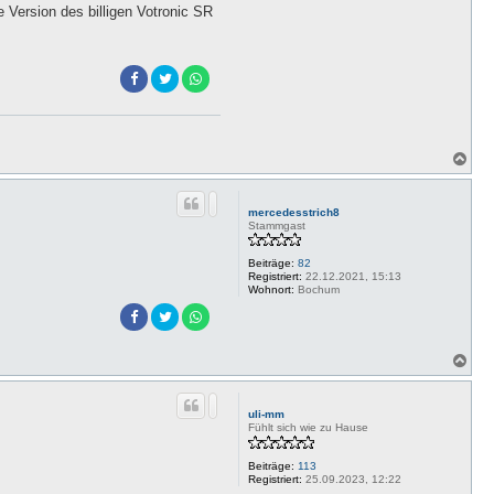
 Version des billigen Votronic SR
N
a
c
h
mercedesstrich8
o
Stammgast
b
e
Beiträge:
82
n
Registriert:
22.12.2021, 15:13
Wohnort:
Bochum
N
a
c
h
uli-mm
o
Fühlt sich wie zu Hause
b
e
Beiträge:
113
n
Registriert:
25.09.2023, 12:22