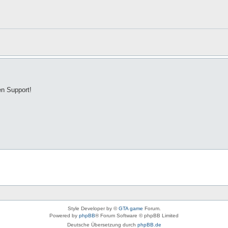
en Support!
Style Developer by ©
GTA game
Forum.
Powered by
phpBB
® Forum Software © phpBB Limited
Deutsche Übersetzung durch
phpBB.de