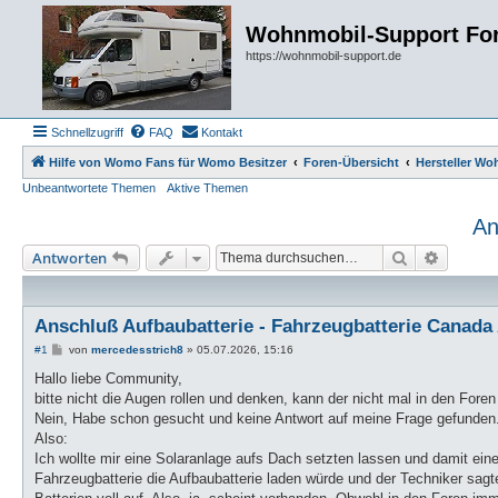
Wohnmobil-Support Fo
https://wohnmobil-support.de
Schnellzugriff
FAQ
Kontakt
Hilfe von Womo Fans für Womo Besitzer
Foren-Übersicht
Hersteller W
Unbeantwortete Themen
Aktive Themen
An
Suche
Erweiter
Antworten
Anschluß Aufbaubatterie - Fahrzeugbatterie Canada
B
#1
von
mercedesstrich8
»
05.07.2026, 15:16
e
i
Hallo liebe Community,
t
bitte nicht die Augen rollen und denken, kann der nicht mal in den Foren 
r
a
Nein, Habe schon gesucht und keine Antwort auf meine Frage gefunden
g
Also:
Ich wollte mir eine Solaranlage aufs Dach setzten lassen und damit ein
Fahrzeugbatterie die Aufbaubatterie laden würde und der Techniker sagt