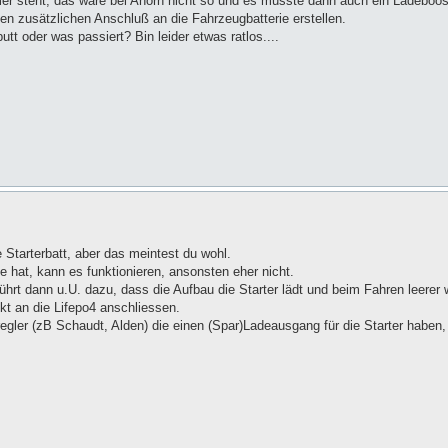
mmer steht, das wäre bei Ahorn nicht so und es müsste dann auch ein Ladeboos
en zusätzlichen Anschluß an die Fahrzeugbatterie erstellen.
t oder was passiert? Bin leider etwas ratlos....
e Starterbatt, aber das meintest du wohl.
e hat, kann es funktionieren, ansonsten eher nicht.
hrt dann u.U. dazu, dass die Aufbau die Starter lädt und beim Fahren leerer w
kt an die Lifepo4 anschliessen.
arregler (zB Schaudt, Alden) die einen (Spar)Ladeausgang für die Starter haben