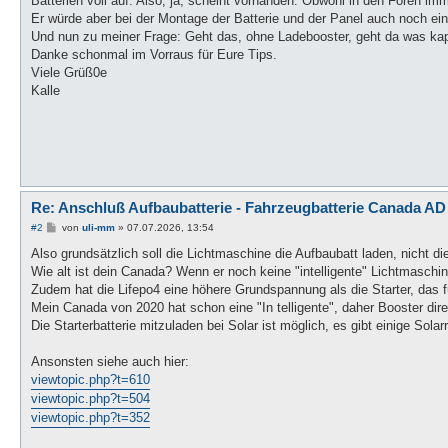
Batterien voll auf. Also, ja, scheint vorhanden. Obwohl in den Foren i
Er würde aber bei der Montage der Batterie und der Panel auch noch ein
Und nun zu meiner Frage: Geht das, ohne Ladebooster, geht da was kaput
Danke schonmal im Vorraus für Eure Tips.
Viele Grüß0e
Kalle
Re: Anschluß Aufbaubatterie - Fahrzeugbatterie Canada AD
B
#2
von
uli-mm
»
07.07.2026, 13:54
e
i
Also grundsätzlich soll die Lichtmaschine die Aufbaubatt laden, nicht di
t
Wie alt ist dein Canada? Wenn er noch keine "intelligente" Lichtmaschin
r
a
Zudem hat die Lifepo4 eine höhere Grundspannung als die Starter, das fü
g
Mein Canada von 2020 hat schon eine "In telligente", daher Booster dire
Die Starterbatterie mitzuladen bei Solar ist möglich, es gibt einige Sol
Ansonsten siehe auch hier:
viewtopic.php?t=610
viewtopic.php?t=504
viewtopic.php?t=352