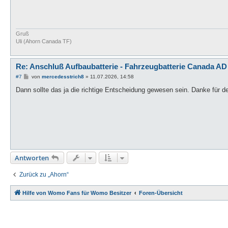
g
Gruß
Uli (Ahorn Canada TF)
Re: Anschluß Aufbaubatterie - Fahrzeugbatterie Canada AD
B
#7
von
mercedesstrich8
»
11.07.2026, 14:58
e
i
Dann sollte das ja die richtige Entscheidung gewesen sein. Danke für d
t
r
a
g
Antworten
Zurück zu „Ahorn“
Hilfe von Womo Fans für Womo Besitzer
Foren-Übersicht