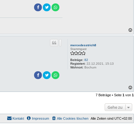
N
a
c
h
mercedesstrich8
o
Stammgast
b
e
Beiträge:
82
n
Registriert:
22.12.2021, 15:13
Wohnort:
Bochum
N
a
7 Beiträge • Seite
1
von
1
c
h
o
Gehe zu
b
e
n
Kontakt
Impressum
Alle Cookies löschen
Alle Zeiten sind
UTC+02:00