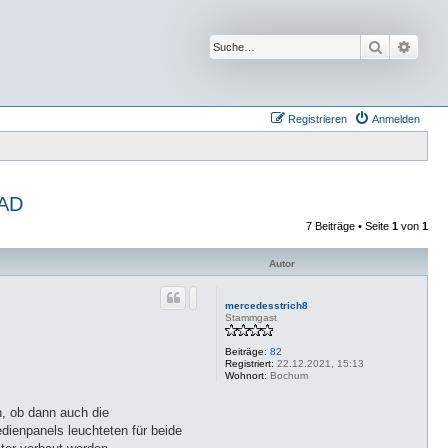
Suche
Erwei
Registrieren
Anmelden
 AD
7 Beiträge • Seite
1
von
1
Autor
mercedesstrich8
Stammgast
Beiträge:
82
Registriert:
22.12.2021, 15:13
Wohnort:
Bochum
h, ob dann auch die
dienpanels leuchteten für beide