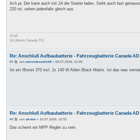
Ach ja: Der kann auch mit 1A die Starter laden. Sieht auch fast genaus
220 ist, sehen jedenfalls gleich aus.
Gruß
Uli (Ahorn Canada TF)
Re: Anschluß Aufbaubatterie - Fahrzeugbatterie Canada AD
B
#5
von
mercedesstrich8
»
09.07.2026, 22:00
e
i
Ist ein IBoost 370 incl. 2x 140 W Alden Black Matrix. Ist das was vernü
t
r
a
g
Re: Anschluß Aufbaubatterie - Fahrzeugbatterie Canada AD
B
#6
von
uli-mm
»
10.07.2026, 10:52
e
i
Das scheint ein MPP Regler zu sein.
t
r
a