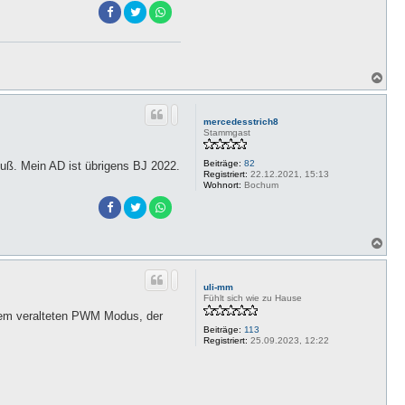
N
a
c
h
mercedesstrich8
o
Stammgast
b
e
Beiträge:
82
n
luß. Mein AD ist übrigens BJ 2022.
Registriert:
22.12.2021, 15:13
Wohnort:
Bochum
N
a
c
h
uli-mm
o
Fühlt sich wie zu Hause
b
 dem veralteten PWM Modus, der
e
Beiträge:
113
n
Registriert:
25.09.2023, 12:22