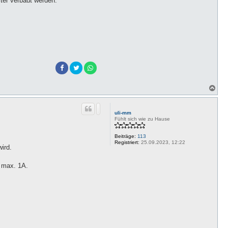
ter verbaut werden.
N
a
c
h
uli-mm
o
Fühlt sich wie zu Hause
b
e
Beiträge:
113
n
Registriert:
25.09.2023, 12:22
ird.
, max. 1A.