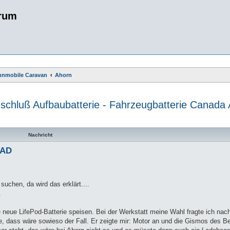
rum
ohnmobile Caravan
Ahorn
schluß Aufbaubatterie - Fahrzeugbatterie Canada
te Suche
Nachricht
 AD
suchen, da wird das erklärt....
.
e neue LifePod-Batterie speisen. Bei der Werkstatt meine Wahl fragte ich nac
e, dass wäre sowieso der Fall. Er zeigte mir: Motor an und die Gismos des Be