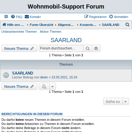
Wohnmobil-Support Forum
FAQ
Kontakt
Registrieren
Anmelden
S
Hilfe von Womo Fans für Womo Besitzer
Foren-Übersicht
Allgemeine Rubriken
Kostenlose Stellplätze
SAARLAND
Unbeantwortete Themen
Aktive Themen
u
SAARLAND
c
h
Suche
Erweiterte Suche
Neues Thema
e
1 Thema • Seite
1
von
1
Themen
SAARLAND
Letzter Beitrag von
dieter
«
23.05.2021, 15:24
Neues Thema
1 Thema • Seite
1
von
1
Gehe zu
BERECHTIGUNGEN IN DIESEM FORUM
Du darfst
keine
neuen Themen in diesem Forum erstellen.
Du darfst
keine
Antworten zu Themen in diesem Forum erstellen.
Du darfst deine Beiträge in diesem Forum
nicht
ändern.