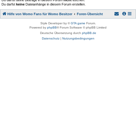
Du darfst deine Beiträge in diesem Forum
nicht
löschen.
Du darfst
keine
Dateianhänge in diesem Forum erstellen.
Hilfe von Womo Fans für Womo Besitzer
Foren-Übersicht
Style Developer by ©
GTA game
Forum.
Powered by
phpBB
® Forum Software © phpBB Limited
Deutsche Übersetzung durch
phpBB.de
Datenschutz
|
Nutzungsbedingungen