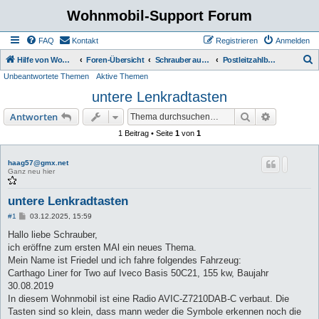
Wohnmobil-Support Forum
FAQ
Kontakt
Registrieren
Anmelden
S
Hilfe von Womo Fans für Womo Besitzer
Foren-Übersicht
Schrauber aus der Region nicht kommerziell
Postleitzahlbereich 1
Unbeantwortete Themen
Aktive Themen
u
untere Lenkradtasten
c
h
Suche
Erweiterte
Antworten
e
1 Beitrag • Seite
1
von
1
haag57@gmx.net
Ganz neu hier
untere Lenkradtasten
B
#1
03.12.2025, 15:59
e
i
Hallo liebe Schrauber,
t
ich eröffne zum ersten MAl ein neues Thema.
r
a
Mein Name ist Friedel und ich fahre folgendes Fahrzeug:
g
Carthago Liner for Two auf Iveco Basis 50C21, 155 kw, Baujahr
30.08.2019
In diesem Wohnmobil ist eine Radio AVIC-Z7210DAB-C verbaut. Die
Tasten sind so klein, dass mann weder die Symbole erkennen noch die