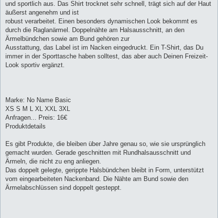
und sportlich aus. Das Shirt trocknet sehr schnell, trägt sich auf der Haut
äußerst angenehm und ist
robust verarbeitet. Einen besonders dynamischen Look bekommt es
durch die Raglanärmel. Doppelnähte am Halsausschnitt, an den
Ärmelbündchen sowie am Bund gehören zur
Ausstattung, das Label ist im Nacken eingedruckt. Ein T-Shirt, das Du
immer in der Sporttasche haben solltest, das aber auch Deinen Freizeit-
Look sportiv ergänzt.
Marke: No Name Basic
XS S M L XL XXL 3XL
Anfragen... Preis: 16€
Produktdetails
Es gibt Produkte, die bleiben über Jahre genau so, wie sie ursprünglich
gemacht wurden. Gerade geschnitten mit Rundhalsausschnitt und
Ärmeln, die nicht zu eng anliegen.
Das doppelt gelegte, gerippte Halsbündchen bleibt in Form, unterstützt
vom eingearbeiteten Nackenband. Die Nähte am Bund sowie den
Ärmelabschlüssen sind doppelt gesteppt.