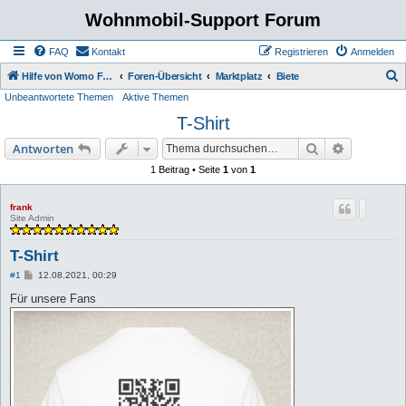
Wohnmobil-Support Forum
FAQ
Kontakt
Registrieren
Anmelden
S
Hilfe von Womo Fans für Womo Besitzer
Foren-Übersicht
Marktplatz
Biete
Unbeantwortete Themen
Aktive Themen
u
T-Shirt
c
h
Suche
Erweiterte
Antworten
e
1 Beitrag • Seite
1
von
1
frank
Site Admin
T-Shirt
B
#1
12.08.2021, 00:29
e
i
Für unsere Fans
t
r
a
g