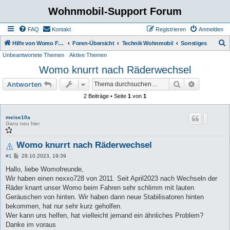
Wohnmobil-Support Forum
FAQ
Kontakt
Registrieren
Anmelden
S
Hilfe von Womo Fans für Womo Besitzer
Foren-Übersicht
Technik Wohnmobil
Sonstiges
Unbeantwortete Themen
Aktive Themen
u
Womo knurrt nach Räderwechsel
c
h
Suche
Erweiterte
Antworten
e
2 Beiträge • Seite
1
von
1
meise10a
Ganz neu hier
Womo knurrt nach Räderwechsel
B
#1
29.10.2023, 19:39
e
i
Hallo, liebe Womofreunde,
t
Wir haben einen nexxo728 von 2011. Seit April2023 nach Wechseln der
r
a
Räder knarrt unser Womo beim Fahren sehr schlimm mit lauten
g
Geräuschen von hinten. Wir haben dann neue Stabilisatoren hinten
bekommen, hat nur sehr kurz geholfen.
Wer kann uns helfen, hat vielleicht jemand ein ähnliches Problem?
Danke im voraus