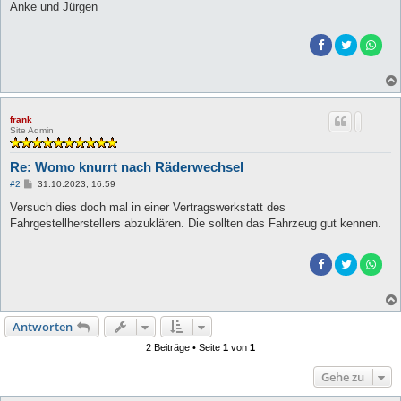
Anke und Jürgen
frank
Site Admin
Re: Womo knurrt nach Räderwechsel
B
#2
31.10.2023, 16:59
e
i
Versuch dies doch mal in einer Vertragswerkstatt des
t
Fahrgestellherstellers abzuklären. Die sollten das Fahrzeug gut kennen.
r
a
g
Antworten
2 Beiträge • Seite
1
von
1
Gehe zu