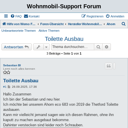
Wohnmobil-Support Forum
FAQ
Kontakt
Registrieren
Anmelden
S
Hilfe von Womo Fans für Womo Besitzer
Foren-Übersicht
Hersteller Wohnmobile Caravan
Ahorn
Unbeantwortete Themen
Aktive Themen
u
Toilette Ausbau
c
h
Suche
Erweiterte
Antworten
e
3 Beiträge • Seite
1
von
1
Sebastian Bl
Lernt noch alles kennen
Toilette Ausbau
B
#1
26.09.2025, 17:36
e
i
Hallo Zusammen
t
Ich bin der Sebastian und neu hier.
r
a
Ich möchte bei unserem Ahorn eco 683 von 2019 die Thetford Toilette
g
ausbauen.
Kann mir vielleicht jemand sagen wie ich diesen Rahmen, ohne ihn
kaputt zu machen ausgebaut bekomme.
Dahinter verstecken sind leider noch Schrauben.