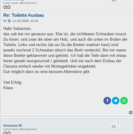
Lernt noch alles kennen
Re: Toilette Ausbau
B
#2
11.03.2026, 12:41
e
i
Hallo Sebastian,
t
das sah bei mir genauso aus. Klar ist, die sichtbaren Schrauben musst
r
a
Du lösen, und zwar die oben am Holz, und auch die unten im Boden der
g
Toilette. Links und rechts (da wo Du die Bretter markiert hast) sind
jeweils nochmal 2 Schrauben (durch das Brett verdeckt). Bei mir waren
diese Bretter geklammert und geklebt. Ich hab die Teile dann mit etwas
feiner gewalt rausgeruckelt / gehebelt. Und sie nach dem Einbau der
Clesana einfach wieder mit Montagekleber eingeklebt.
Gut möglich dass es eine bessere Alternative gibt.
Viel Erfolg
Klaus
Sebastian Bl
Lernt noch alles kennen