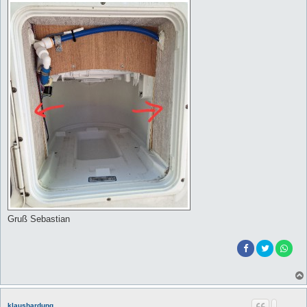
Gruß Sebastian
klaushardung